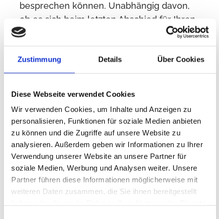
besprechen können. Unabhängig davon,
ob es sich beim letzten Abschied für Ihren
geliebten Angehörigen um eine religiöse
oder weltliche Zeremonie handelt, setze
Zustimmung
Details
Über Cookies
ich mich beim Vorgespräch gerne mit
mehreren Personen zusammen. Ich
möchte mehr über das Leben des
Diese Webseite verwendet Cookies
Verstorbenen erfahren. Teilen Sie mir
Wir verwenden Cookies, um Inhalte und Anzeigen zu
persönliche Anekdoten und Geschichten
personalisieren, Funktionen für soziale Medien anbieten
mit, die die positiven Aspekte im Leben
zu können und die Zugriffe auf unsere Website zu
des Toten/der Toten hervorheben.
analysieren. Außerdem geben wir Informationen zu Ihrer
Verwendung unserer Website an unsere Partner für
soziale Medien, Werbung und Analysen weiter. Unsere
Partner führen diese Informationen möglicherweise mit
weiteren Daten zusammen, die Sie ihnen bereitgestellt
haben oder die sie im Rahmen Ihrer Nutzung der Dienste
gesammelt haben.
Einwilligungsauswahl