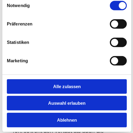
Notwendig
Präferenzen
Statistiken
Bei der Trauerrede ist es wichtig, Respekt
Marketing
und Mitgefühl zu zeigen
Erzählen Sie mir von den Leistungen,
Alle zulassen
Charaktereigenschaften und dem Einfluss
des Toten auf andere. Das kann mir helfen,
Auswahl erlauben
eine herzliche, tröstende und
unvergessliche Hommage zu schaffen. Es
Ablehnen
ist mir wichtig, dass meine Worte und mein
Ton, sowohl den Verlust als auch die