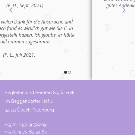
gutes Andenken an den Verstorbenen zu bewahren.
(B. R., Juli 2021)
Sehr gut gemacht.
(B. M., Juni 2021)
Begleiten und Beraten Sigrid Volk
Im Beggendorfer Hof 4
52531 Übach-Palenberg
+49/0-2451-9158209
+49/0-1573-6252563