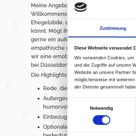
Meine Angebote umfassen jede Freie Tr
Willkommensfeste oder sogar die Erne
Ehegelübde, damit ihr besondere Mome
Zustimmung
könnt. Mögt ihr es kreativ, lustig oder sp
gerne ein außergewöhnliches Ritual. Wü
empathische und liebevolle Atmosphär
Diese Webseite verwendet 
wir eine emotionale Zeremonie an eure
Wir verwenden Cookies, um I
bei Düsseldorf.
und die Zugriffe auf unsere 
Website an unsere Partner fü
Die Highlights meiner Leistungen auf ein
möglicherweise mit weiteren
der Dienste gesammelt habe
Rede, die zu euch passt, mit viel Fe
Außergewöhnlicher Rahmen, gerne 
Einwilligungsauswahl
humorvoll
Notwendig
Einbezug eurer Familie und Freund
Optionales Ritual, um euren Mome
bedeutungsvoller zu gestalten, z.B.