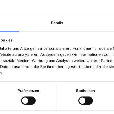
auung,
uerung eurer
nte gebührend feiern
Details
irituell? Dann plane ich
nscht ihr euch eine
e? Gemeinsam gestalten
Cookies
m Wunschort, ganz nah
nhalte und Anzeigen zu personalisieren, Funktionen für soziale
Website zu analysieren. Außerdem geben wir Informationen zu I
r soziale Medien, Werbung und Analysen weiter. Unsere Partner
en Blick:
 Daten zusammen, die Sie ihnen bereitgestellt haben oder die s
n.
ingefühl
mystisch, magisch oder
Präferenzen
Statistiken
e, wenn ihr das möchtet
nt noch
 unter