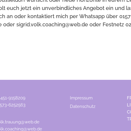
Holt euch jetzt ein unverbindliches Angebot ein und
h an oder kontaktiert mich per Whatsapp über 01573-
de oder sigrid.volk.coaching@web.de oder Festnetz 0
2451-9158209
Impressum
F
1573-6252563
L
Datenschutz
C
T
volk.trauung@web.de
volk.coaching@web.de