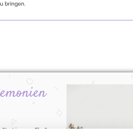
u bringen.
remonien
Start in eure Ehe?