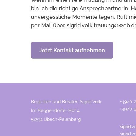
bin ich die richtige Ansprechpartnerin. 
unvergessliche Momente legen. Ruft mic
per Mail über sigrid.volk.trauung@web.
Jetzt Kontakt aufnehmen
Begleiten und Beraten Sigrid Volk
+49/0-
+49/0-
Im Beggendorfer Hof 4
52531 Übach-Palenberg
sigrid.
sigrid.