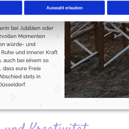
, das Gewürz-Ritual, der
Auswahl erlauben
rin bei Jubiläen oder
erzvollen Momenten
nen würde- und
t Ruhe und innerer Kraft
, auch bei einem so
n, dass eure Freie
Abschied stets in
Düsseldorf.